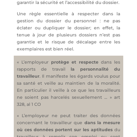
garantir la sécurité et l’accessibilité du dossier.
Une règle essentielle à respecter dans la
gestion du dossier du personnel : ne pas
éclater ou dupliquer le dossier; en effet, la
tenue à jour de plusieurs dossiers n’est pas
garantie et le risque de décalage entre les
exemplaires est bien réel.
« L’employeur
protège et respecte
dans les
rapports de travail
la personnalité du
travailleur
. Il manifeste les égards voulus pour
sa santé et veille au maintien de la moralité.
En particulier il veille à ce que les travailleurs
ne soient pas harcelés sexuellement … » art
328, al 1 CO
« L’employeur ne peut traiter des données
concernant le travailleur que
dans la mesure
où ces données portent sur les aptitudes
du
travailleur à remplir son emploi ou sont