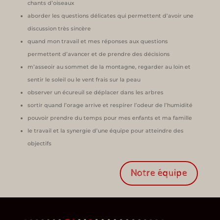
chants d’oiseaux
aborder les questions délicates qui permettent d’avoir une
discussion très sincère
quand mon travail et mes réponses aux questions
permettent d’avancer et de prendre des décisions
m’asseoir au sommet de la montagne, regarder au loin et
sentir le soleil ou le vent frais sur la peau
observer un écureuil se déplacer dans les arbres
sortir quand l’orage arrive et respirer l’odeur de l’humidité
pouvoir prendre du temps pour mes enfants et ma famille
le travail et la synergie d’une équipe pour atteindre des
objectifs
Notre équipe