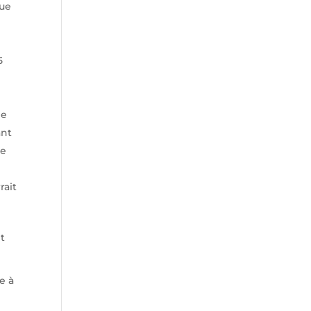
lue
5
le
ant
te
rait
nt
e à