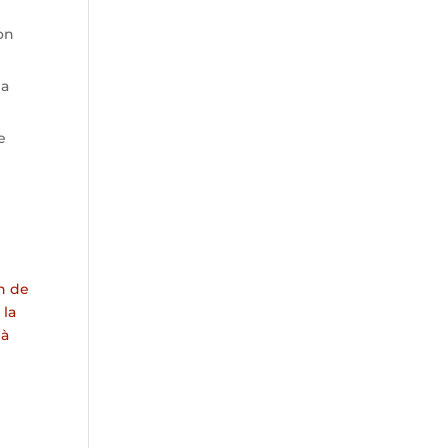
on
la
e
on de
 la
 à