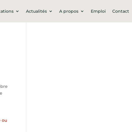
tations
Actualités
A propos
Emploi
Contact
mbre
ne
e ou